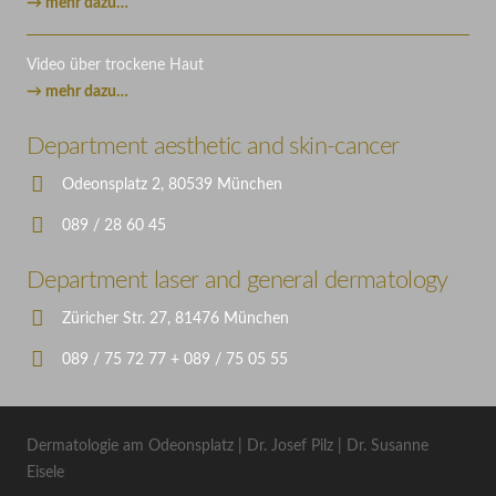
→ mehr dazu…
Video über trockene Haut
→ mehr dazu…
Department aesthetic and skin-cancer
Odeonsplatz 2, 80539 München
089 / 28 60 45
Department laser and general dermatology
Züricher Str. 27, 81476 München
089 / 75 72 77 + 089 / 75 05 55
Dermatologie am Odeonsplatz | Dr. Josef Pilz | Dr. Susanne
Eisele